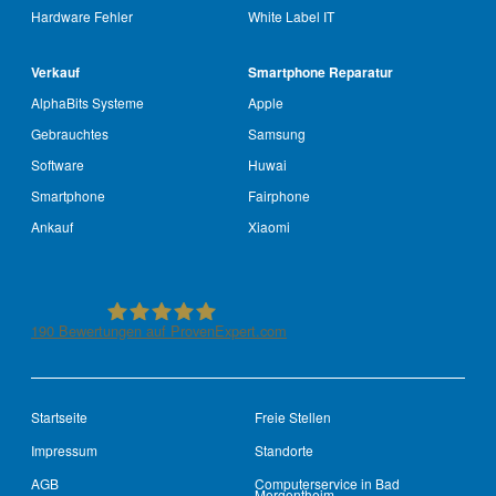
Hardware Fehler
White Label IT
Verkauf
Smartphone Reparatur
AlphaBits Systeme
Apple
Gebrauchtes
Samsung
Software
Huwai
Smartphone
Fairphone
Ankauf
Xiaomi
190
Bewertungen auf ProvenExpert.com
See-IT-Service
Startseite
Freie Stellen
Impressum
Standorte
AGB
Computerservice in Bad
Mergentheim