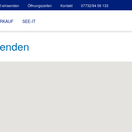
t einsenden
Öffnungszeiten
Kontakt
07732/94 56 133
ERKAUF
SEE-IT
senden