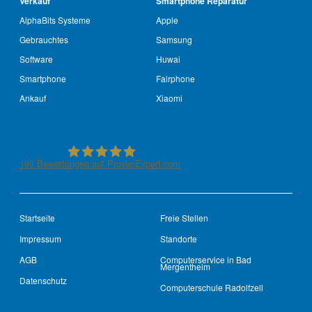
Verkauf
Smartphone Reparatur
AlphaBits Systeme
Apple
Gebrauchtes
Samsung
Software
Huwai
Smartphone
Fairphone
Ankauf
Xiaomi
190
Bewertungen auf ProvenExpert.com
See-IT-Service
Startseite
Freie Stellen
Impressum
Standorte
AGB
Computerservice in Bad
Mergentheim
Datenschutz
Computerschule Radolfzell