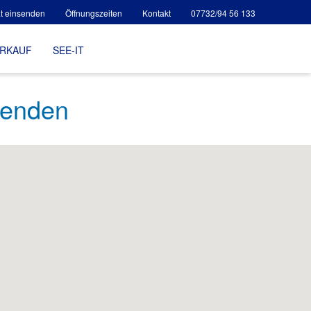
t einsenden
Öffnungszeiten
Kontakt
07732/94 56 133
ERKAUF
SEE-IT
senden