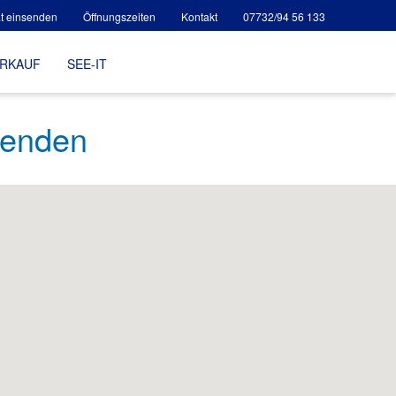
t einsenden
Öffnungszeiten
Kontakt
07732/94 56 133
ERKAUF
SEE-IT
senden