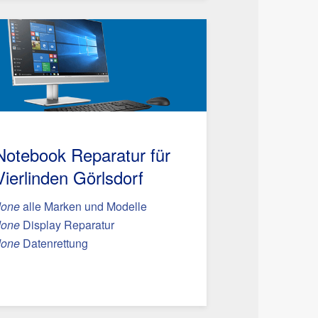
Notebook Reparatur für
Vierlinden Görlsdorf
done
alle Marken und Modelle
done
Display Reparatur
done
Datenrettung