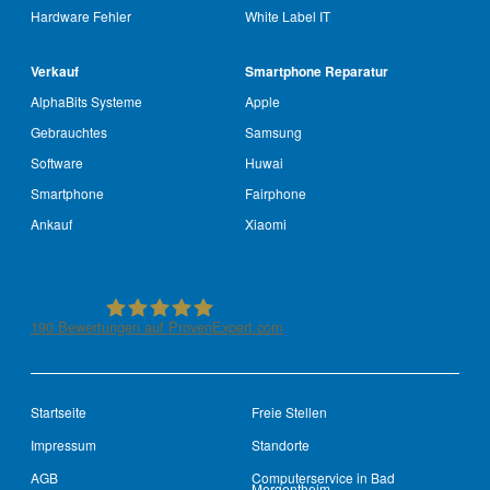
Hardware Fehler
White Label IT
Verkauf
Smartphone Reparatur
AlphaBits Systeme
Apple
Gebrauchtes
Samsung
Software
Huwai
Smartphone
Fairphone
Ankauf
Xiaomi
190
Bewertungen auf ProvenExpert.com
See-IT-Service
Startseite
Freie Stellen
Impressum
Standorte
AGB
Computerservice in Bad
Mergentheim