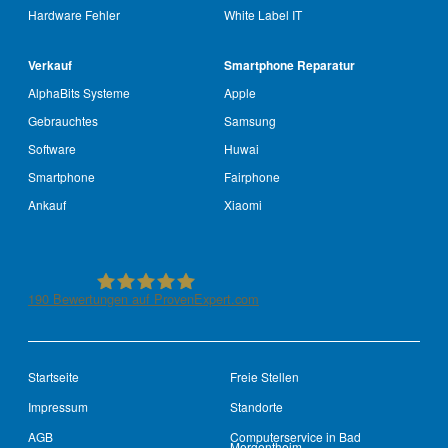
Hardware Fehler
White Label IT
Verkauf
Smartphone Reparatur
AlphaBits Systeme
Apple
Gebrauchtes
Samsung
Software
Huwai
Smartphone
Fairphone
Ankauf
Xiaomi
190
Bewertungen auf ProvenExpert.com
See-IT-Service
Startseite
Freie Stellen
Impressum
Standorte
AGB
Computerservice in Bad
Mergentheim