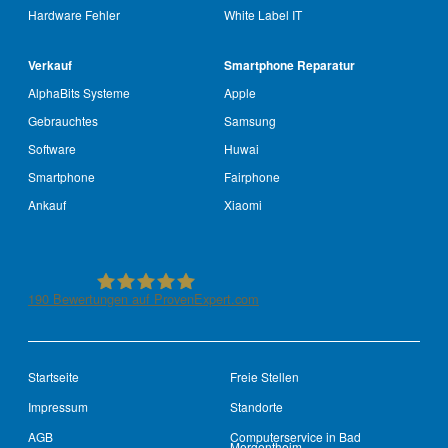
Hardware Fehler
White Label IT
Verkauf
Smartphone Reparatur
AlphaBits Systeme
Apple
Gebrauchtes
Samsung
Software
Huwai
Smartphone
Fairphone
Ankauf
Xiaomi
190
Bewertungen auf ProvenExpert.com
See-IT-Service
Startseite
Freie Stellen
Impressum
Standorte
AGB
Computerservice in Bad
Mergentheim