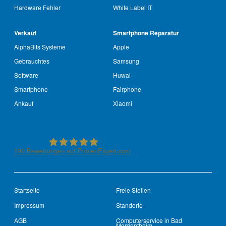
Hardware Fehler
White Label IT
Verkauf
Smartphone Reparatur
AlphaBits Systeme
Apple
Gebrauchtes
Samsung
Software
Huwai
Smartphone
Fairphone
Ankauf
Xiaomi
190
Bewertungen auf ProvenExpert.com
See-IT-Service
Startseite
Freie Stellen
Impressum
Standorte
AGB
Computerservice in Bad
Mergentheim