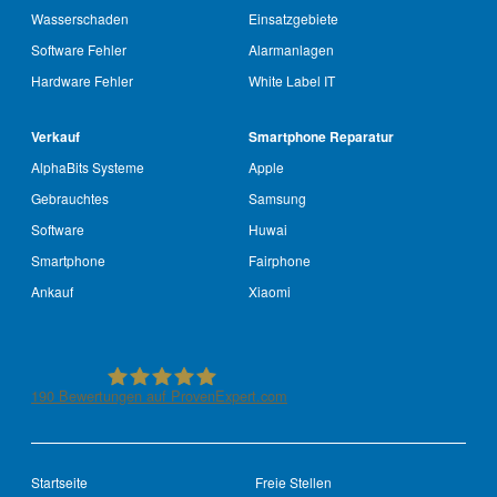
Wasserschaden
Einsatzgebiete
Software Fehler
Alarmanlagen
Hardware Fehler
White Label IT
Verkauf
Smartphone Reparatur
AlphaBits Systeme
Apple
Gebrauchtes
Samsung
Software
Huwai
Smartphone
Fairphone
Ankauf
Xiaomi
190
Bewertungen auf ProvenExpert.com
See-IT-Service
Startseite
Freie Stellen